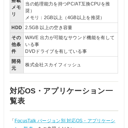
搭載
当の処理能力を持つPC/AT互換CPUを推
メモ
奨）
リ
メモリ：2GB以上（4GB以上を推奨）
HDD
2.5GB 以上の空き容量
その
WAVE 出力が可能なサウンド機能を有して
他条
いる事
件
DVDドライブを有している事
開発
株式会社スカイフィッシュ
元
対応OS・アプリケーション一
覧表
「
FocusTalk バージョン別 対応OS・アプリケーシ