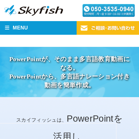
MENU
PowerPointが、そのまま多言語教育動画に
なる。
PowerPointから、多言語ナレーション付き
動画を簡単作成。
PowerPointを
スカイフィッシュは、
活用し
、