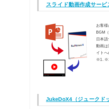
スライド動画作成サービ
お客様
BGM
日本語
動画は
イトへ
※1.
JukeDoX4（ジューク