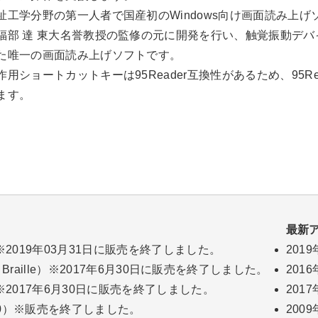
祉工学分野の第一人者で国産初のWindows向け画面読み上げソ
福部 達 東大名誉教授の監修の元に開発を行い、触覚振動デバイ
た唯一の画面読み上げソフトです。
作用ショートカットキーは95Reader互換性があるため、95R
ます。
最新
）※2019年03月31日に販売を終了しました。
2019
or Braille）※2017年6月30日に販売を終了しました。
2016
）※2017年6月30日に販売を終了しました。
2017
r2.0）※販売を終了しました。
2009