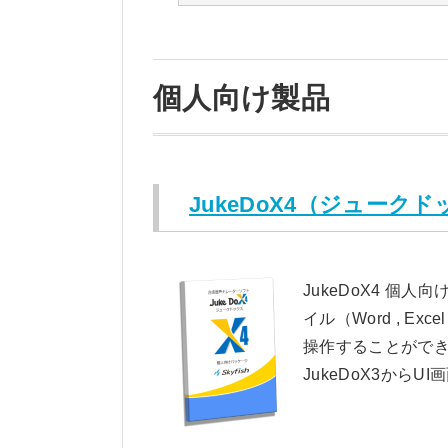
個人向け製品
JukeDoX4（ジューク
JukeDoX4 個
イル（Word , Ex
操作することがで
JukeDoX3か