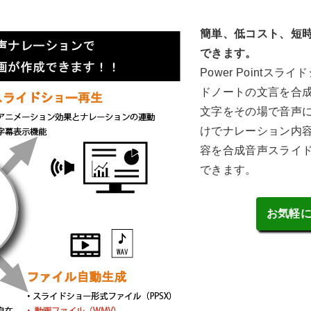
簡単、低コスト、短時
できます。
Power Point
ドノートの文言を合
文字をその場で音声
けでナレーション内
容を合成音声スライ
できます。
お気軽