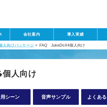
ス
会社案内
導入実績
X4 個人向けパッケージ
> FAQ JukeDoX4個人向け
X4個人向け
活用シーン
音声サンプル
よくある