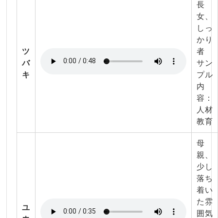
長
女、
しっ
かり
ツ
者
バ
サン
キ
プル
内
容：
人材
教育
母
親、
少し
落ち
着い
た雰
ユ
囲気