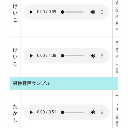
表現
け
悲し
い
み
こ
羅生
門
感情
け
表現
い
冷た
こ
い
雪女
男性音声サンプル
サン
プル
た
内
か
容：
し
歴史