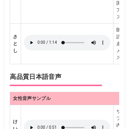
国の
アリ
ス
朗
さ
読：
と
走れ
し
メロ
ス
高品質日本語音声
女性音声サンプル
サン
プル
け
内
い