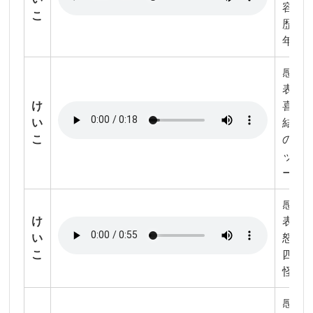
容：
こ
歴史
年表
感情
表現
け
喜び
い
結婚
こ
のメ
ッセ
ージ
感情
け
表現
い
怒り
こ
四谷
怪談
感情