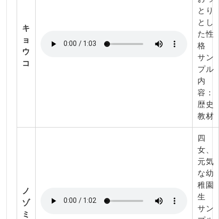
とり
とし
キ
た性
ョ
格
ウ
サン
コ
プル
内
容：
歴史
教材
四
女、
元気
な幼
稚園
ノ
生
ゾ
サン
ミ