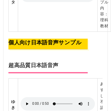
タ
プル
内
容：
理科
教材
個人向け日本語音声サンプル
超高品質日本語音声
あら
す
じ：
ゆ
不思
き
議の