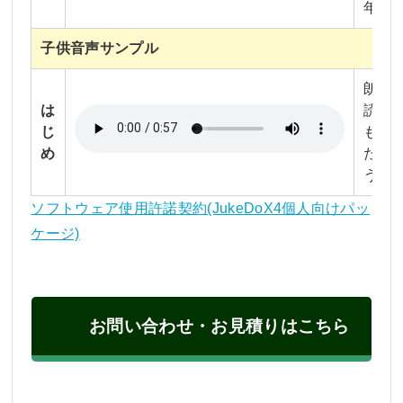
年表
子供音声サンプル
朗
は
読：
じ
もも
め
たろ
う
ソフトウェア使用許諾契約(JukeDoX4個人向けパッ
ケージ)
お問い合わせ・お見積りはこちら