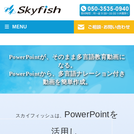
MENU
PowerPointが、そのまま多言語教育動画に
なる。
PowerPointから、多言語ナレーション付き
動画を簡単作成。
PowerPointを
スカイフィッシュは、
活用し
、