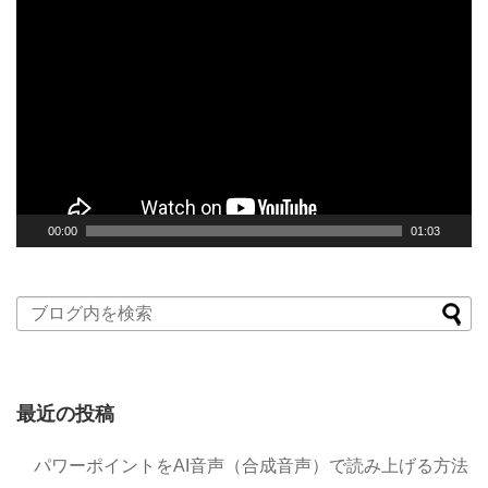
動
画
プ
レ
ー
ヤ
ー
00:00
01:03
最近の投稿
パワーポイントをAI音声（合成音声）で読み上げる方法